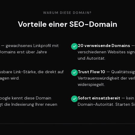
WARUM DIESE DOMAIN?
Vorteile einer SEO-Domain
— gewachsenes Linkprofil mit
20 verweisende Domains
— 
 Domains erst über Jahre
verschiedenen Websites sign
und Autorität.
bare Link-Stärke, die direkt auf
Trust Flow 10
— Qualitätssign
ragen wird.
Vertrauenswürdigkeit der ver
widerspiegelt.
ogle kennt diese Domain
Sofort einsatzbereit
— kein
gt die Indexierung Ihrer neuen
Domain-Autorität. Starten S