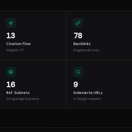
13
78
Citation Flow
Backlinks
Majestic CF
Eingehende Links
16
9
Ref. Subnets
Indexierte URLs
Einzigartige Subnetze
In Google indexiert